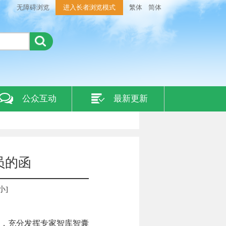
无障碍浏览
进入长者浏览模式
繁体
简体
公众互动
最新更新
员的函
小
]
，充分发挥专家智库智囊