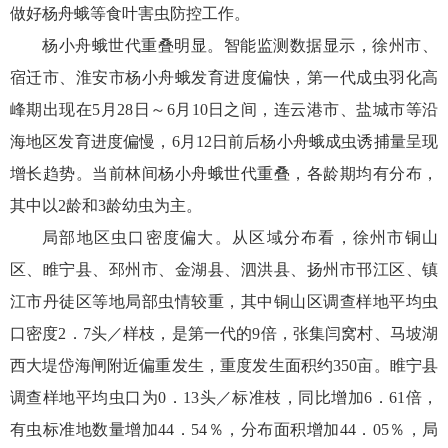
做好杨舟蛾等食叶害虫防控工作。
杨小舟蛾世代重叠明显。智能监测数据显示，徐州市、
宿迁市、淮安市杨小舟蛾发育进度偏快，第一代成虫羽化高
峰期出现在5月28日～6月10日之间，连云港市、盐城市等沿
海地区发育进度偏慢，6月12日前后杨小舟蛾成虫诱捕量呈现
增长趋势。当前林间杨小舟蛾世代重叠，各龄期均有分布，
其中以2龄和3龄幼虫为主。
局部地区虫口密度偏大。从区域分布看，徐州市铜山
区、睢宁县、邳州市、金湖县、泗洪县、扬州市邗江区、镇
江市丹徒区等地局部虫情较重，其中铜山区调查样地平均虫
口密度2．7头／样枝，是第一代的9倍，张集闫窝村、马坡湖
西大堤岱海闸附近偏重发生，重度发生面积约350亩。睢宁县
调查样地平均虫口为0．13头／标准枝，同比增加6．61倍，
有虫标准地数量增加44．54％，分布面积增加44．05％，局