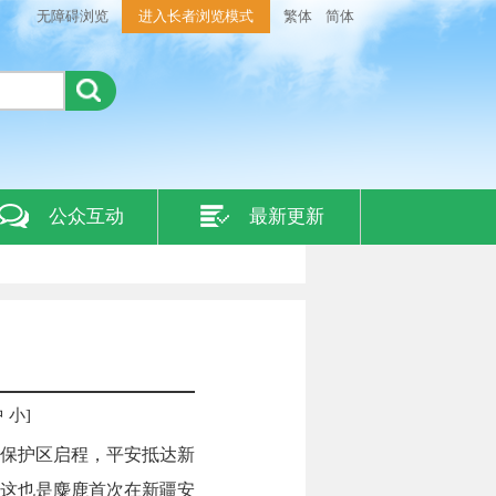
无障碍浏览
进入长者浏览模式
繁体
简体
公众互动
最新更新
中
小
]
然保护区启程，平安抵达新
这也是麋鹿首次在新疆安