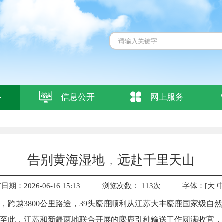
心
信息公开
网上服务
告别黄海湿地，远赴千里天山
期：2026-06-16 15:13
浏览次数：
113
次
字体：[
大
，跨越3800公里路途，39头麋鹿顺利从江苏大丰麋鹿国家级自
至此，江苏和新疆两地联合开展的麋鹿引种输送工作圆满收官，