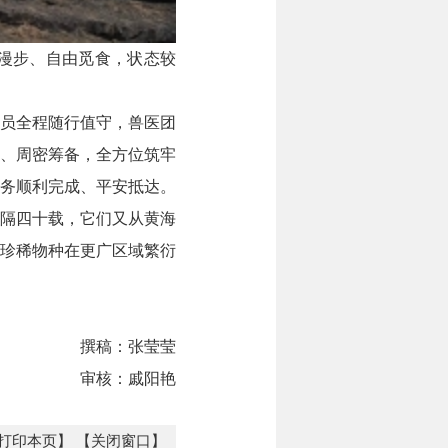
漫步、自由觅食，状态较
员全程随行值守，兽医团
、周密筹备，全方位筑牢
务顺利完成、平安抵达。
时隔四十载，它们又从黄海
珍稀物种在更广区域繁衍
撰稿：张莹莹
审核：戚阳艳
打印本页】
【关闭窗口】