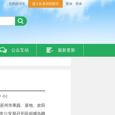
无障碍浏览
进入长者浏览模式
繁体
简体
公众互动
最新更新
中
小
]
苏州市果园、菜地、农田
州市公安局召开田间捕鸟网