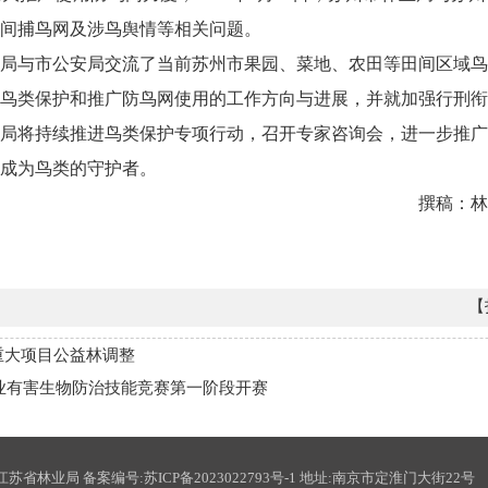
间捕鸟网及涉鸟舆情等相关问题。
局与市公安局交流了当前苏州市果园、菜地、农田等田间区域鸟
鸟类保护和推广防鸟网使用的工作方向与进展，并就加强行刑衔
局将持续推进鸟类保护专项行动，召开专家咨询会，进一步推广
成为鸟类的守护者。
撰稿：林
【
重大项目公益林调整
林业有害生物防治技能竞赛第一阶段开赛
江苏省林业局 备案编号:
苏ICP备2023022793号-1
地址:南京市定淮门大街22号