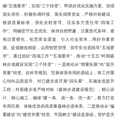
确“五项要求”，实现“三个转变”。即抓好优化实施方案、加强
源头管控，积极协调对接、落实保障资金，严格对标建设、
狠抓质量标准，强化全程督导、压实各方责任等“四项工
作”。明确坚守生态优先、保持自然野趣，注重形式多样、避
免过度硬化，拓宽资金渠道、引入社会资本，用好存量资
源、提倡微改精提，运用智慧管理、筑牢安全底线等“五项要
求”。通过抓好“四项工作”“五项要求”，推动“十五五”时期森
林步道建设实现“三个转变”：一是推动从“增量拓展”向“提升
质量”转变。在科学规划、完善体系布局的基础上，将工作重
心转向品质提升。对已建步道开展“回头看”，实施改造提升
工程；对新建步道严格对标《森林步道建设规范》，精心设
计、精心施工，确保“建一条、成一条、优一条”，着力打造
布局完善、体验优良的高质量森林步道体系。二是推动从“偏
重建设”向“建管并重”转变。牢固树立“建设是基础，管护是关