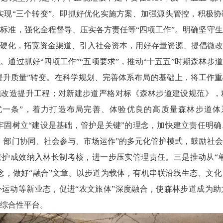
，实现“三个转变”。即抓好优化实施方案、加强源头管控，积极
标准，强化全程督导、压实各方责任等“四项工作”。明确坚守
硬化，拓宽资金渠道、引入社会资本，用好存量资源、提倡微改
。通过抓好“四项工作”“五项要求”，推动“十五五”时期森林步
“提升质量”转变。在科学规划、完善体系布局的基础上，将工作
施改造提升工程；对新建步道严格对标《森林步道建设规范》，
优一条”，着力打造布局完善、体验优良的高质量森林步道体
。牢固树立“建设是基础，管护是关键”的理念，加快建立责任明
、部门协同、社会参与、市场运作”的多元化管护模式，鼓励社
护成效纳入林长制考核，进一步压实管理责任。三是推动从“单
理念，做好“融合”文章。以步道为载体，有机串联沿线生态、文
运动等新业态，促进“农文旅体”深度融合，使森林步道成为助
综合性平台。