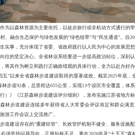
作为以森林资源为主要依托，以徒步旅行或非机动方式通行的带
村、融合生态保护与绿色发展的“绿色纽带”与“民生通道”。自20
生实事，充分体现了省委、省政府践行以人民为中心的发展思想
向往的坚定决心。全省林业系统要进一步提高政治站位，深刻认
，将其作为树立和践行正确政绩观的具体行动，全力以赴办好办
四五”以来全省森林步道建设取得的显著成效。截至2025年底，
森林步道92条，总里程达655公里，实现13个设区市全覆盖，体
行）》《江苏森林步道建设评分细则》，发布实施江苏省地方标
-2025）。森林步道建设连续多年获得省人大常委会评议肯定和群众满
旅游工作会议上交流推广。
步道建设存在的“重建轻管”、长效管护机制不健全、服务设施
必须坚持问题导向，正视短板不足，要在2026年及“十五五”森