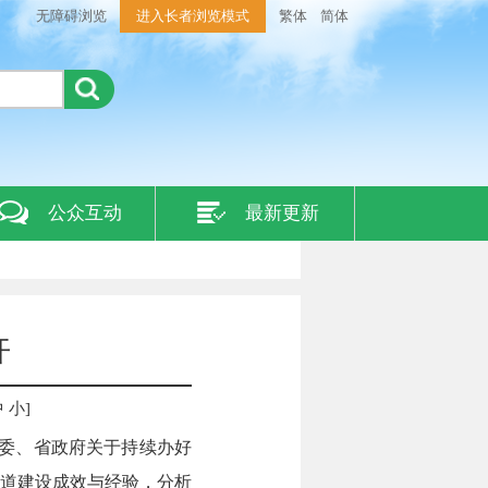
无障碍浏览
进入长者浏览模式
繁体
简体
公众互动
最新更新
开
中
小
]
省委、省政府关于持续办好
步道建设成效与经验，分析