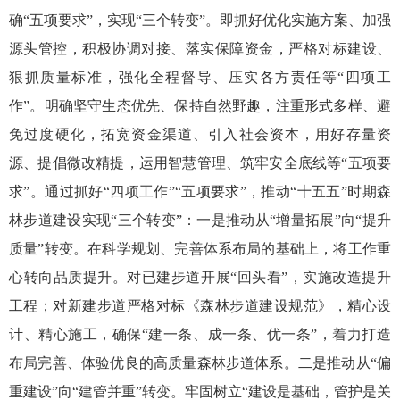
确“五项要求”，实现“三个转变”。即抓好优化实施方案、加强
源头管控，积极协调对接、落实保障资金，严格对标建设、
狠抓质量标准，强化全程督导、压实各方责任等“四项工
作”。明确坚守生态优先、保持自然野趣，注重形式多样、避
免过度硬化，拓宽资金渠道、引入社会资本，用好存量资
源、提倡微改精提，运用智慧管理、筑牢安全底线等“五项要
求”。通过抓好“四项工作”“五项要求”，推动“十五五”时期森
林步道建设实现“三个转变”：一是推动从“增量拓展”向“提升
质量”转变。在科学规划、完善体系布局的基础上，将工作重
心转向品质提升。对已建步道开展“回头看”，实施改造提升
工程；对新建步道严格对标《森林步道建设规范》，精心设
计、精心施工，确保“建一条、成一条、优一条”，着力打造
布局完善、体验优良的高质量森林步道体系。二是推动从“偏
重建设”向“建管并重”转变。牢固树立“建设是基础，管护是关